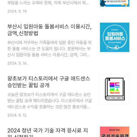
표6. 마무리 1. 지역사회건강조사란? 지역사회건
부담을 느끼는 교육비 문제, 이제 부산시에서 제공
강조사는 지역 건강통계를 생산하여 지역별로 꼭 필
하는 다자녀 교육지원 포인트로 한숨 돌리실 수 있
2024. 5. 19.
요한 근거 중심의 보건사업을 수행하기 위해 지역주
습니다. 이 포스팅에서는 부산시가 다자녀 가정을
민의 건강행태(흠연, 음주 등) 및 이환, 의료이용 등
위해 어떤 지원을 제공하고 있는지, 그리고 그 지원
을 조사하는 건강조사입니다. 지역보건법 제4조(지
부산시 입원아동 돌봄서비스 이용시간,
을 어떻게 신청할 수 있는지, 부산 다자녀 교육지원
역사회 건강실태조..
금액,신청방법
포인트 신청방법 알아보겠습니다. 목차1. 신청요건
및 대상2. 지원내용3. 신청방법4. 마무리 1. 신청
부산시에 거주하는 가족들에게 입원 중인 아동을 위
요건 및 대상 소득기준이 없고, 아래 조건에 부합하
한 돌봄 서비스는 큰 도움이 됩니다. 본문에서는 부
다면 부모 중 세대주가 신청 가능합니다. 3개월 이
산시 입원아동 돌봄 서비스 이용시간, 금액, 그리고
상 부산에 거주하고, 자녀 1명 이상이 2006~2017
신청방법 정보를 소개합니다. 이 정보가 가족들이
2024. 5. 16.
년생인 부산 다자녀 가정 ※ 2006~2017년생 : 초/
아동의 입원 기간 동안 필요한 지원을 받는 데 움이
중/고 재학생 및 학교 밖 아동/청소년 등 포함 ..
되기를 바랍니다. 목차1. 부산시 입원아동 돌봄 서
왕초보가 티스토리에서 구글 애드센스
비스 소개2. 서비스 지원 내용 및 신청방법3. 서비
승인받는 꿀팁 공개
스 이용 금액4. 마무리 1. 부산시 입원아동 돌봄
서비스 소개 입원아동 가정의 돌봄 공백을 해소하
오늘은 왕초보가 티스토리에서 구글 애드센스 승인
고 양육의 부담을 줄여주는 서비스입니다. 부산광역
받는 꿀팁 공개 해드리겠습니다. 티스토리에서 구글
시 내 주소를 둔 만 3개월~만 12세 이하의 아동이
애드센스로 수익을 창출하는 것은 많은 블로거들의
부산 시 내에 있는 병원에 입원했을 때 전문교육을
꿈입니다. 하지만 성공으로 가는 길은 단순히 애드
2024. 5. 12.
이수한 입원아동보호사가 입원아동을 돌볼 수 있도
센스 코드를 사이트에 삽입하는 것보다 훨씬 복잡합
록 지원하는 서비스입니다. 2. 서비스 지원내용 ..
니다. 흔히 애드고시라고 불릴 만큼 어렵습니다. 이
2024 청년 국가 기술 자격 응시료 지
글에서는 애드센스 승인 성공을 위해 필요한 전략과