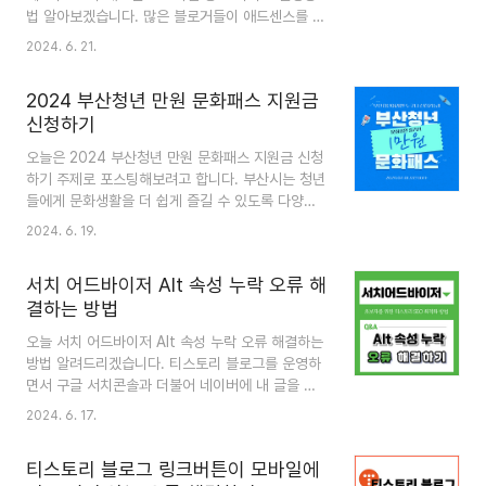
법 알아보겠습니다. 많은 블로거들이 애드센스를 통
해 수익을 창출하고 있지만, 모바일 환경에서 광고
2024. 6. 21.
가 제대로 표시되지 않는 문제를 겪고 있습니다. 특
히 티스토리 블로그 사용자들은 이러한 문제로 인해
2024 부산청년 만원 문화패스 지원금
광고 수익에 영향을 받곤 합니다. 그래서 오늘은 올
신청하기
바르게 이 문제를 해결하는 방법 자세히 알아보겠습
니다. 목차1. 기본광고 설정2. 휴대폰에서 광고가
오늘은 2024 부산청년 만원 문화패스 지원금 신청
안 보이는 문제의 원인3. 해결방법4. 마무리 1. 모
하기 주제로 포스팅해보려고 합니다. 부산시는 청년
바일 기본광고 설정 티스토리 블로그에 구글 애드
들에게 문화생활을 더 쉽게 즐길 수 있도록 다양한
센스 승인을 받고 광고를 설정하는 화면입니다. 기
혜택을 제공하고 있습니다. 이 글에서는 지원사업의
2024. 6. 19.
본적으로 애드센스 승인이 나면 본인의 취향껏 광고
개요와 대상, 신청 방법, 그리고 활용 방법에 대해
를 설정할 수 있습니다. 본문과 목록의 상하는 물론
자세히 알아보겠습니다. 목차1. 지원사업개요2. 지
이고, 사이드..
서치 어드바이저 Alt 속성 누락 오류 해
원내용과 대상3. 신청방법4. 활용방법과 기대효과
결하는 방법
5. 마무리 1. 지원사업개요 부산청년 만원 문화패
스 지원사업은 부산시에 거주하는 만 19세에서 34
오늘 서치 어드바이저 Alt 속성 누락 오류 해결하는
세 사이의 청년들을 대상으로 합니다. 이 패스를 통
방법 알려드리겠습니다. 티스토리 블로그를 운영하
해 부산 청년들은 영화, 공연, 전시 등 다양한 문화
면서 구글 서치콘솔과 더불어 네이버에 내 글을 색
활동을 만 원에 즐길 수 있습니다. 이 사업은 청년들
인시키기 위해 웹페이지 수집 요청을 꼭 해줘야 합
2024. 6. 17.
의 문화적 소양을 높이고, 경제적 부담을 덜어주기
니다. 그런데 수집 요청 후에 웹마스터 도구에서 제
위해 기획되었습니다. 2. 지원내용과 대상 ① 모..
블로그 리포트를 보면 생각지도 못했던 여러 가지
티스토리 블로그 링크버튼이 모바일에
오류들이 발견됩니다. Alt 속성은 이미지의 대체 텍