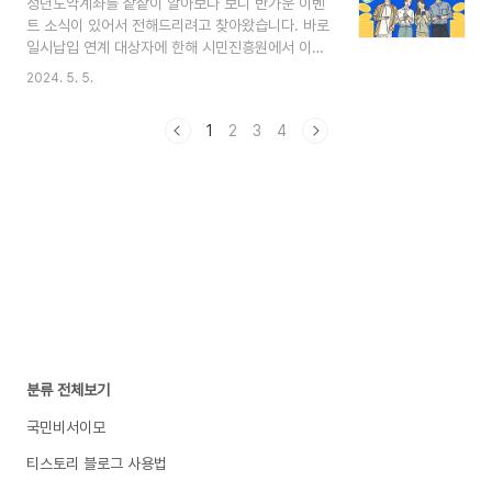
청년도약계좌를 샅샅이 알아보다 보니 반가운 이벤
동에 필요한 직/간접 비용 -취업성공금 지급 : 5개
트 소식이 있어서 전해드리려고 찾아왔습니다. 바로
월 이내 취업이나 창업으로 사업 중단할 경우 30만
일시납입 연계 대상자에 한해 시민진흥원에서 이벤
원 1회 지원(조건부 지급) 해 드립니다. -구직역량
트를 실시하고 있는데요 그 내용 지금부터 소개해드
2024. 5. 5.
강화 프로그램 : 맞춤형 구직역량 강화 프로그램 지
리겠습니다. 1. 청년도약계좌 일시납입 연계 가입자
원합니다. 2. 지원대상 (공고일 2024. ..
대상 이벤트대상 : 청년도약계좌 일시납입 가입자
1
2
3
4
(계좌개설 완료자) 기간 : 일시납입 계좌개설 시작일
(2월 22일부터 5월 31일 23:30까지 가능합니
다.) 신청방법 : 본인 SNS(인스타그램, 페이스북,
블로그 등)에 청년도약계좌 일시납입 연계가입 후기
(청년도약계좌 가입동기, 만기 후 이용 계획 등)를
자유롭게 작성하여 업로드 후 네이버폼을 통해 해당
게시글 링크 첨부하여 응모 혜택 : 총 200명에게
월별 50명씩 선정(SNS 업로드 미존재 및 계좌 미
개설자 ..
분류 전체보기
국민비서이모
티스토리 블로그 사용법