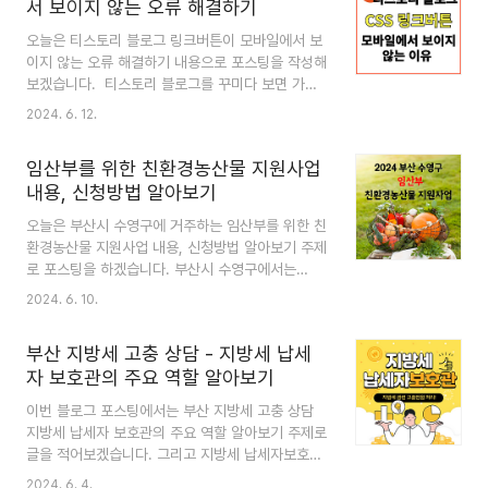
서 보이지 않는 오류 해결하기
스트로, 검색 엔진 최적화(SEO)와 접근성 향상을
위해 중요합니다. 이 글에서는 초보자도 쉽게 이해
오늘은 티스토리 블로그 링크버튼이 모바일에서 보
할 수 있데 이러한 오류를 처리하는 방법을 알아보
이지 않는 오류 해결하기 내용으로 포스팅을 작성해
겠습니다. 목차1. Alt 속성의 중요성2. 오류 발생
보겠습니다. 티스토리 블로그를 꾸미다 보면 가독
원인3. 해결방법4. 마무리 1. Alt 속성의 중요성
성을 위해 다양한 종류의 CSS 링크버튼을 삽입합
2024. 6. 12.
Alt 속성(Alternative Text, 대체 텍스트)은
니다. 그런데 PC에서는 잘 생성되던 링크버튼이 모
HTML에서 이미지 태그()에 사용..
바일로 확인했을 때 파란 밑줄이 달린 파란 글씨만
임산부를 위한 친환경농산물 지원사업
로 나오고 링크버튼이 생성이 안 되어있어 당황하신
내용, 신청방법 알아보기
적 없으신가요? 제가 3초 만에 간단하게 해결하는
방법 지금 바로 알려드리겠습니다. ▼글을 시작하
오늘은 부산시 수영구에 거주하는 임산부를 위한 친
기 전에, 아직 CSS 바로가기 링크버튼을 안 만드신
환경농산물 지원사업 내용, 신청방법 알아보기 주제
분들은 아래 글에서 초보자도 따라 하기 쉬운 방법
로 포스팅을 하겠습니다. 부산시 수영구에서는
과 CSS서식이 있으니 참고하셔서 링크버튼 만들어
2024년 3월부터 임산부와 태아의 건강을 위해 친
2024. 6. 10.
보시길 추천드립니다. 나도 CSS코드 링크버튼 만
환경농산물 지원사업을 시행하고 있습니다. 지원대
들기 목차1. 티스토리 링크 버튼이 모바일에서 보
상부터 자세히 알아보겠습니다. 목차1. 친환경농산
이지 않는 오류2. ..
부산 지방세 고충 상담 - 지방세 납세
물 지원사업이란?2. 지원대상3. 지원내용4. 신청방
자 보호관의 주요 역할 알아보기
법5. 마무리 1. 친환경농산물 지원사업이란? 부산
시 수영구의 친환경농산물 지원사업은 임산부와 태
이번 블로그 포스팅에서는 부산 지방세 고충 상담
아의 건강을 위해 친환경 농산물을 제공하는 프로그
지방세 납세자 보호관의 주요 역할 알아보기 주제로
램입니다. 이 프로그램은 임산부들이 더 건강한 식
글을 적어보겠습니다. 그리고 지방세 납세자보호관
생활을 유지할 수 있도록 도와주며, 지역 농업의 활
의 고충민원 처리 절차에 대해도 자세히 알아보겠습
2024. 6. 4.
성화에도 기여합니다. 지원 대상은 수영구에 거주하