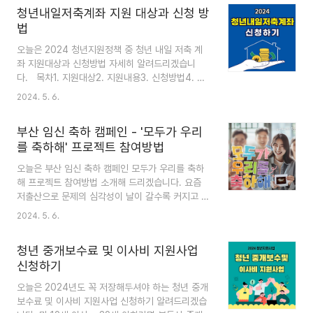
부탁드립니다. 목차1. 지원대상2. 지원내용3. 신청
원 : 병역의무 이행자가 전역으로 적금 만기 해지 시
청년내일저축계좌 지원 대상과 신청 방
방법4. 문의사항5. 마무리 1. 지원대상 ① 지원대
지..
법
상 19세 ~34세 독립거주 무주택 청년 중 청년가구
소득이 기준 중위소득 60% 이하이면서, 원가구 소
오늘은 2024 청년지원정책 중 청년 내일 저축 계
득이 중위소득 100% 이하인 청년을 지원합니다. -
좌 지원대상과 신청방법 자세히 알려드리겠습니
청년가구 : 청년 + 배우자 + 직계비속 + 동일 주소
다. 목차1. 지원대상2. 지원내용3. 신청방법4. 추
지에 거주하는 그 외 민법상 가족 - 원가구 : 청년독
가문의5. 마무리 1. 지원대상 청년내일저축계좌는
2024. 5. 6.
립가구 + 1촌 이내 직계혈족(아버지, 어머니) ② 지
근로빈곤층 청년의 생계수급자등으로의 하락을 사
원대상 제외 - 주택 소유자(분영권, 입..
전에 예방하고, 일하는 중간계층 청년이 사회에 안
부산 임신 축하 캠페인 - '모두가 우리
착할 수 있도록 중앙부처에서 실시하는 자산형성지
를 축하해' 프로젝트 참여방법
원 사업입니다. 첫 번째로 청년내일저축계좌 지원대
상에 대해 살펴보겠습니다. 청년내일저축계좌를 신
오늘은 부산 임신 축하 캠페인 모두가 우리를 축하
청가능한 조건으로 연령/소득기준/가구소득 3가지
해 프로젝트 참여방법 소개해 드리겠습니다. 요즘
를 모두 충족한 청년에 해당하는 사람만 지원이 가
저출산으로 문제의 심각성이 날이 갈수록 커지고 있
능하도록 되어있습니다. ① 가입연령 : 신청 당시
는 현실입니다. 이에 사회 다방면에서 이 문제를 해
2024. 5. 6.
만 19세 ~ 만 34세 ② 소득기준 : 현재 근로활동
결하고자 많은 노력들을 하고 있는데요. 부산에서
중이며, 근로/사업소득 월 50만 원 초과 ~ 월 230
이루어지고 있는 오늘 이슈 한 번 알아보겠습니
만 원 이하에 ..
청년 중개보수료 및 이사비 지원사업
다. 목차1. '모두가 우리를 축하해' 캠페인이란?2.
신청하기
참여방법3. 유의사항4. 마무리 1. 모두가 우리를
축하해 캠페인이란?'모두가 우리를 축하해' 캠페인
오늘은 2024년도 꼭 저장해두셔야 하는 청년 중개
은 부산에 사는 모두가 임신한 부부를 축하해 드리
보수료 및 이사비 지원사업 신청하기 알려드리겠습
는 캠페인으로 '임밍아웃' 순간을 담은 영상과 사진