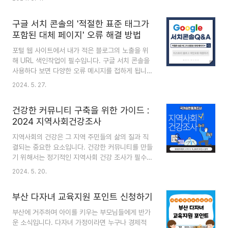
니다. 목차1. 지방세 납세자보호관이란?2. 주요 역
는 임산부로, 신청을 통해 일정량의 친환경 농산물
할3. 고충민원 처리 절차4. 부산 수영구 납세자보호
을 지원받을 수 있습니다. 2..
구글 서치 콘솔의 '적절한 표준 태그가
관 전화번호5. 마무리 1. 지방세 납세자보호관이
포함된 대체 페이지' 오류 해결 방법
란? 지방세 납세자보호관은 납세자의 권리가 보호
되고 실현될 수 있도록 지방세 관련 고충민원을 처
포털 웹 사이트에서 내가 적은 블로그의 노출을 위
리하거나 지방세 납세자의 권익을 보호하고, 공정한
해 URL 색인작업이 필수입니다. 구글 서치 콘솔을
세무 행정이 이루어질 수 있도록 지원하는 중요한
사용하다 보면 다양한 오류 메시지를 접하게 됩니
역할을 하는 공무원입니다. 지방세 납세자보호관은
다. 그중에서도 "적절한 표준 태그가 포함된 대체 페
2024. 5. 27.
주로 지방자치단체에 소속되어 있으며, 납세자의
이지" 오류는 많은 웹마스터들이 직면하는 문제 중
입장에서 세무 행정의 문제점을 해결하고, 불합리한
하나입니다. 이 오류는 검색 엔진 최적화(SEO)에
세무 처분에 대해 ..
건강한 커뮤니티 구축을 위한 가이드 :
악영향을 미칠 수 있으므로, 이를 해결하는 방법을
2024 지역사회건강조사
잘 알아두는 것이 중요합니다. 이번 포스트에서는
이 오류의 원인과 해결 방법을 자세히 살펴보겠습니
지역사회의 건강은 그 지역 주민들의 삶의 질과 직
다. 목차1. 오류의 원인 이해하기2. 표준태그 설정
결되는 중요한 요소입니다. 건강한 커뮤니티를 만들
확인 및 수정3. 사이트 구조 및 내부 링크 점검4. 결
기 위해서는 정기적인 지역사회 건강 조사가 필수적
론 1. 오류의 원인 이해하기 "적절한 표준 태그가
입니다. 이러한 조사를 통해 우리는 지역사회의 건
2024. 5. 20.
포함된 대체 페이지" 오류는 구글이 동일한 콘텐츠
강 문제를 파악하고, 효과적으로 대응할 수 있는 맞
를 가진 여러 페이지를 발견했을 때 발생합니다..
춤형 프로그램을 개발할 수 있습니다. 본 글에서는
부산 다자녀 교육지원 포인트 신청하기
지역사회 건강 조사의 중요성과 올바른 실시 방법에
대해 알아보겠습니다. 목차1. 지역사회건강조사란?
부산에 거주하며 아이를 키우는 부모님들에게 반가
2. 조사대상3. 조사기간4. 조사방법5. 조사결과발
운 소식입니다. 다자녀 가정이라면 누구나 경제적