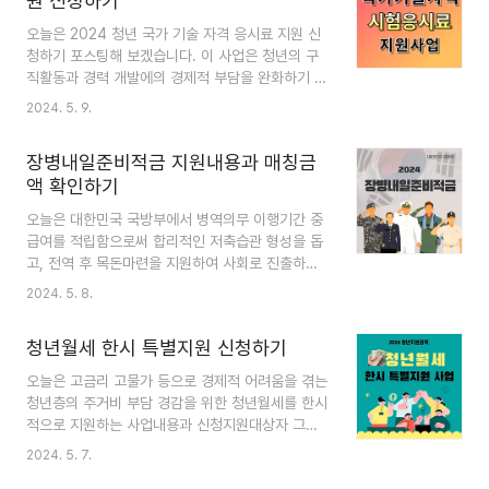
원 신청하기
팁을 경험에 비추어 세 가지 주요 부분으로 나누어
소개합니다. 목차1. 블로그 주제 선정과 Chat-
오늘은 2024 청년 국가 기술 자격 응시료 지원 신
GPT?2. 품질 높은 콘텐츠 제작3. 사이트 최적화4.
청하기 포스팅해 보겠습니다. 이 사업은 청년의 구
마무리 1. 블로그 주제 선정과 Chat-GPT? 저는
직활동과 경력 개발에의 경제적 부담을 완화하기 위
먼저 구글 애드센스 승인과 블로그를 만드는 것에
하여 한국산업인력공단에서 이루어지는 지원사업입
2024. 5. 9.
관련된 책만 여러 권 읽고 블로그를 시작했는데요.
니다. 지금부터 자세히 한 번 알아보겠습니다. 목
구글이 추상적인 주제에 승인을 잘해준다 하여, 전
차1. 청년 국가 기술 자격 응시료 지원 사업개요2.
혀 ..
장병내일준비적금 지원내용과 매칭금
유의사항3. 응시료 신청하는 방법- PC 4. 응시료
액 확인하기
신청하는 방법- 모바일5. 마무리 1. 청년 국가 기술
자격 응시료 지원 사업개요지원대상 만 34세 이하
오늘은 대한민국 국방부에서 병역의무 이행기간 중
청년 누구나(1989. 1. 1. 이후 출생) 지원내용 한국
급여를 적립함으로써 합리적인 저축습관 형성을 돕
산업인력공단 시행, 국가기술자격시험 응시료
고, 전역 후 목돈마련을 지원하여 사회로 진출하는
50% 지원 지원한도 1인당 연간 3회 한도, 지원 예
첫 발걸음을 성공적으로 내딛을 수 있도록 자산형성
2024. 5. 8.
산 소진시까지 지원 신청방법 원서접수 시 응시료
을 지원하는 적금제도인 장병내일준비적금 지원내
지원받을 시험 선택 후 결제 신청기간 2024. ..
용과 매칭금액 확인하기 알아보겠습니다. 목차1.
청년월세 한시 특별지원 신청하기
지원내용2. 매칭지원금 예시3. 가입방법4. 은행별
금리현황5. 신청 및 지급 관련 문의전화6. 마무
오늘은 고금리 고물가 등으로 경제적 어려움을 겪는
리 1. 장병내일준비적금 지원내용 ① 가입대상 :
청년층의 주거비 부담 경감을 위한 청년월세를 한시
현역병, 상근예비역, 의무경찰, 해영의무경찰, 의무
적으로 지원하는 사업내용과 신청지원대상자 그리
소방원, 사회복무요원, 대체복무요원 ② 월 적립한
고 신청방법을 소개해 드리려고 합니다. 잘 읽어보
2024. 5. 7.
도 : 은행별 20만 원, 최대 40만 원 ③ 금리 : 15
시고 저장해 두셨다가 꼭 필요하신 분들에게도 공유
개월 이상 적립기분, 기본금리 5% 수준 ④ 정부지