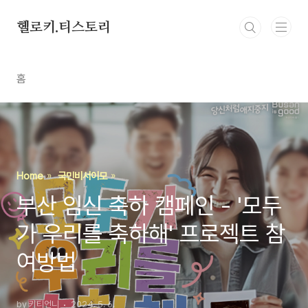
본문 바로가기
헬로키.티스토리
홈
Home
국민비서이모
부산 임신 축하 캠페인 - '모두
가 우리를 축하해' 프로젝트 참
여방법
by 키티언니
2024. 5. 6.