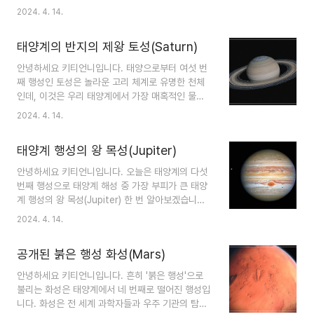
많은 이야기꾼과 모험가들의 상상력을 자극해왔습
2024. 4. 14.
화적 뿌리를 가지고 있습니다. 로마 신화에서 해왕
니다. 이번 포스트에서는 신비로운 얼음 거인, 천완
성은 민물과 바다의 신으로 숭배받으며 광활한 바다
성(Uranus)의 전설을 탐험하며 그 뒤에 숨겨진 이
를 지..
태양계의 반지의 제왕 토성(Saturn)
야기와 그것이 우리에게 전달하는 메시지를 살펴보
려 합니다. 그럼 저와함께 태양계에서 일곱 번째 행
안녕하세요 키티언니입니다. 태양으로부터 여섯 번
성이자 우리에게 가장 잘 알려지지 않은 천왕성의
째 행성인 토성은 놀라운 고리 체계로 유명한 천체
그 불가사의한 세계로 떠나보시죠. 1. 천왕성 공개
인데, 이것은 우리 태양계에서 가장 매혹적인 물체
- 불가사의한 얼음 거인으로의 여행 ① 위치 및 궤
중 하나입니다. 오늘은 태양계의 반지의 제왕 토성
2024. 4. 14.
도: 천왕성은 토성 너머에 있으며, 궤도에서 독특한
한 번 자세히 알아보겠습니다. 태양계의 반지의 제
옆으로 기울어져 태양계의 평면에 거의 수직으로 회
왕 - 토성 1. 토성의 장엄한 반지 토성은 아마도 우
전합니다. 천왕성은 평균 약 18억 마일(29억 킬로..
태양계 행성의 왕 목성(Jupiter)
주의 아름다움을 눈부시게 보여주는 그 행성을 둘러
싸고 있는 놀라운 고리 체계로 가장 잘 알려져 있을
안녕하세요 키티언니입니다. 오늘은 태양계의 다섯
것입니다. 이 고리들은 작은 알갱이에서부터 거대한
번째 행성으로 태양계 해성 중 가장 부피가 큰 태양
바위에 이르기까지 크기 면에서 셀 수 없이 많은 얼
계 행성의 왕 목성(Jupiter) 한 번 알아보겠습니다.
음 입자들로 구성되어 있습니다. 토성의 고리의 기
우리 태양계의 거대한 천체- 주피터 우리 태양계에
2024. 4. 14.
원은 과학자들 사이에서 논쟁의 대상으로 남아 있지
서 가장 큰 행성인 목성은 거대한 크기와 흥미로운
만, 그것들은 충돌이나 조석력에 의해 산산조각이
특징들로 주목을 끕니다. 천문학 전문가의 관점에서
난 혜성, 소행성 또는 위성의 잔해로 여겨집니다. 토
공개된 붉은 행성 화성(Mars)
이 가스 거인에 대해 알아봅시다 1. 목성 목성은 지
성의 고리는 발견 ..
름이 약 86,881마일(139,822km)로 지구보다 11
안녕하세요 키티언니입니다. 흔히 '붉은 행성'으로
배 이상 넓은 진정한 거인입니다. 질량은 지구의 약
불리는 화성은 태양계에서 네 번째로 떨어진 행성입
318배이며, 태양계의 모든 다른 행성들을 합친 질
니다. 화성은 전 세계 과학자들과 우주 기관의 탐사
량의 두 배 이상을 포함하고 있습니다. 목성은 태양