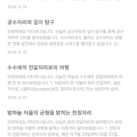
물병자리의 표식 아래 태어난 사람들은 진..
을 장식합니다. 북반구의 여름 동안 가장 잘 감상되며, 적도 이남에서는
2024. 4. 13.
그 특이한 삼각형 모양이 매혹적으로 눈에 띕니다. ② 독특한 모양과
주목할 만한 별 : 염소자리는 염소 머리와 물고기 꼬리를 닮은 삼각형
궁수자리의 깊이 탐구
모양으로, 알파 염소자리(알게디), 베타 염소자리(다비), 델타 염소자리
(델타 엔게디)와 같은 주목할 만한 별들이 빛납니다. ③ 천체의 보물들
안녕하세요 키티언니입니다. 오늘은 궁수자리의 깊이 탐구를 통해 궁수
: 염소자리는 별뿐만 아니라 Messier 30(M30) 같은 환상적인 구로볼
자리의 신비를 알아보겠습니다. 사수자리로도 불리는 궁수자리는 광활
클러스터와 Capricornus Molecular Cloud Complex와 같은 ..
한 천체 공간에서 천상의 경이로운 수작으로 평가받고 있습니다. 오늘
포스팅에서는 다른 별자리들과 마찬가지로 그리스 신화 속 이야기에 초
2024. 4. 13.
점을 맞춰 별자리에 대해 알아보고자 합니다. 1. 궁수자리 : 심오한 탐
험 궁수자리는 일반적으로 활 쏘는 사냥꾼으로 불리며, 그 특이한 형태
수수께끼 전갈자리로의 여행
로 남반구의 밤하늘을 장식합니다. 전갈자리와 염소자리 사이에 위치한
궁수자리는 은하계의 중심 지역에서 주목받는 별자리입니다. 그 독특한
안녕하세요 키티언니입니다. 오늘은 하늘의 수수께끼 전갈자리로의 여
활과 화살 모양은 경험이 풍부한 관측자들에게 쉽게 알아볼 수 있게 합
행 한 번 떠나보겠습니다. 1. 전갈자리 ① 식별과 위치 전갈자리, 일반
니다. ① 은하 중심 관점 궁수자리의 가장 매력적인 측면 중 하나는 은
적으로 스콜피오(scorpio)로도 알려져 있으며, 이는 남반구의 밤하늘
하계의 중심에 인접해 있다는 것입니..
을 지배하는 독특한 별자리로 나타납니다. 천상의 전갈을 닮은 독특한
2024. 4. 13.
모양으로, 전갈자리는 라이브라와 사지타리우스 사이의 우주 캔버스를
장식하며 관측자들에게 경이로운 광경을 선사합니다. ② 안타레스: 천
밤하늘 저울의 균형을 밝히는 천칭자리
상의 왕관 속의 진홍색 보석 전갈자리의 중심에는 "전갈의 심장"이라
불리는 붉은 초거성 안타레스가 위치합니다. 농염한 붉은빛을 내며 안
안녕하세요 키티언니입니다. 오늘은 원래 전갈자리의 일부였다가 분리
타레스는 지구에서 가장 밝은 별 중 하나로, 천상의 거미에게 마법 같은
된 밤하늘 저울의 균형을 밝히는 천칭자리 알아보겠습니다. 1. 천칭자
빛을 더합니다. 하지만 중국의 점성술에서는 안타레스가 불길한 징조로
리 천칭자리는 은하수의 일부로, 매년 약 9월 23일부터 10월 22일까