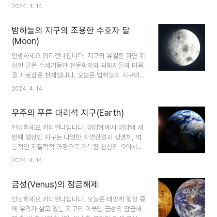
및 연구의 중심지였습니다. 특히 화성의 신비를 풀
2024. 4. 14.
의 구성 성분처럼 주로 수소와 헬륨으로 이루어져
기 위해 현재 진행 중인 노력과 주요 임무는 NASA
있지만 단단한 표면이 없습니다. 대신 기체 상태의
의 광범위한 연구와 탐사의 중심이 되어왔습니다.
바깥층에서 금속성의 수소가 더 밀집된 내부로 ..
밤하늘의 지구의 조용한 수호자 달
오늘은 NASA의 중요한 발견을 기반으로 한 공개된
(Moon)
붉은 행성 화성, 자세히 알아보겠습니다. 1. 화성 ①
화성 외관 화성은 표면에 존재하는 철 산화물 또는
안녕하세요 키티언니입니다. 지구의 유일한 자연 위
녹 때문에 붉은색을 띱니다. 이로써 이 행성은 독특
성인 달은 수세기동안 천문학자와 과학자들의 마음
하고 쉽게 식별할 수 있는 외관을 가지게 됩니다. ②
을 사로잡은 천체입니다. 오늘은 밤하늘의 지구의
크기와 구성 크기는 지구의 약 절반 크기로, 지름은
조용한 수호자 달의 주요 특징과 지질학적 특성, 달
2024. 4. 14.
대략 6,779 킬로미터(4,212 마일)입니다. 그리고
의 광범위한 의미에 대해 종합적으로 살펴보겠습니
대기는 주로 이산화탄소로 이루어진 얇은 구조..
다. 달 - 지구의 자연 위성에 대한 심층 탐구 1. 달의
우주의 푸른 대리석 지구(Earth)
공전 달은 타원형 궤도를 따라 지구를 공전하며 약
27.3일에 한 번씩 공전을 완료합니다. 달의 공전으
안녕하세요 키티언니입니다. 태양계에서 태양의 세
로 인해 달의 같은 면이 항상 지구를 향하게 되는데,
번째 행성인 지구는 다양한 자연환경과 생명체, 역
이를 조석 잠김 현상이라고 합니다. 이 독특한 궤도
동적인 지질학적 과정으로 가득한 천상의 오아시스
덕분에 지구에서 관측되는 달의 위상이 뚜렷하게 나
로서 특별한 위치를 차지하고 있습니다. 오늘은 천
2024. 4. 14.
타납니다. 2. 달 표면 지형 달의 표면은 다양한 지형
문학적인 관점에서 우리가 살고 있는 소중한 우주의
을 보여줍니다. 마리아는 고대 화산 활동으로 형성
푸른 대리석 지구 한 번 알아보겠습니다. 태양계 천
된 어두운 평원으로, 달의 고지대는 산과 충돌 분화
금성(Venus)의 잠금해제
상의 보석 - 지구 태양계에서 태양 다음으로 세 번
구가 ..
째 천체인 지구는 생명의 요람으로서의 역할뿐만 아
안녕하세요 키티언니입니다. 오늘은 태양계 행성 중
니라 우주에서 특별한 지위를 차지하는 독특한 천문
에 우리가 살고 있는 지구의 이웃인 금성의 잠금해
학적 특성으로 인해 주목받고 있습니다. 1. 궤도 역