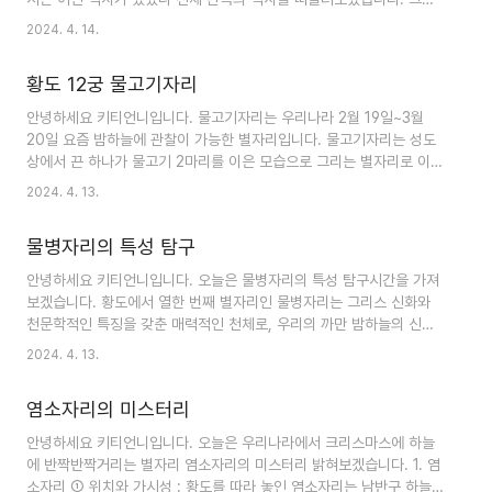
다. 우리 태양계는 오리온 암 ..
생각나는 건축물이 있었는데, 바로 경주에 있는 첨성대입니다. 오늘은
2024. 4. 14.
우리에게 친숙한 문화재인 한국 천문대의 고대 불가사의 첨성대 한 번
알아보겠습니다. 신라시대의 천문대 : 천문 탐구의 시작 1. 소개 신라시
황도 12궁 물고기자리
대 천문과 관련된 가장 상징적인 건축물은 경주에 위치한 첨성대입니
다. 7세기 선덕여왕 때 지어진 첨성대는 동아시아에서 가장 오래된 천
안녕하세요 키티언니입니다. 물고기자리는 우리나라 2월 19일~3월
문대 중 하나로 꼽힙니다. 한국 삼국 중 하나인 신라 왕조는 기원전 57
20일 요즘 밤하늘에 관찰이 가능한 별자리입니다. 물고기자리는 성도
년부터 기원후 935년까지 존재했습니다. 이 기간 동안 천문학을 비롯
상에서 끈 하나가 물고기 2마리를 이은 모습으로 그리는 별자리로 이
한 다양한 분야의 발전은 문화와 과..
역시 다른 별자리와 마찬가지로 그리스 신화와 연관성이 있습니다. 그
2024. 4. 13.
럼 별자리 이야기 시리즈 대망의 마지막, 황도 12궁 중에 마지막 별자
리이야기 물고기자리 알아보겠습니다. 1. 물고기자리 물고기자리는 12
물병자리의 특성 탐구
개의 황도자리 중 하나로, 북쪽의 천문 구경으로 알려진 주요한 별자리
입니다. 독특한 모양과 신화적인 의미로 유명합니다. ① 천체의 구성
안녕하세요 키티언니입니다. 오늘은 물병자리의 특성 탐구시간을 가져
물고기자리는 상대적으로 어두운 별들로 이루어진 두 마리 물고기가 줄
보겠습니다. 황도에서 열한 번째 별자리인 물병자리는 그리스 신화와
로 연결된 형상입니다. 서쪽 물고기는 북쪽으로 헤엄치고 동쪽 물고기
천문학적인 특징을 갖춘 매력적인 천체로, 우리의 까만 밤하늘의 신비
는 남쪽으로 헤엄친다고 인식되곤 합니다...
로움에 기여하는 중요한 천체입니다. 1. 물병자리의 상징성 물병자리는
2024. 4. 13.
물병에 의해 상징되며, 그릇에서 물을 붓는 모습으로 묘사됩니다. 이 이
미지는 물병자리 사람들이 세상에 가져오는 지식, 생각, 그리고 지혜의
염소자리의 미스터리
흐름을 나타냅니다. 고대 신화에서, 물병자리는 올림푸스 산에서 불사
신들에게 꿀을 대접했던 신들의 컵받침인 가니메데와 연관되어 있습니
안녕하세요 키티언니입니다. 오늘은 우리나라에서 크리스마스에 하늘
다. 깨달음의 전달자로서의 물병자리의 역할은 진보와 사회 변화에 대
에 반짝반짝거리는 별자리 염소자리의 미스터리 밝혀보겠습니다. 1. 염
한 물병자리의 헌신을 반영합니다. 2. 물병자리를 가진 사람들의 특성
소자리 ① 위치와 가시성 : 황도를 따라 놓인 염소자리는 남반구 하늘