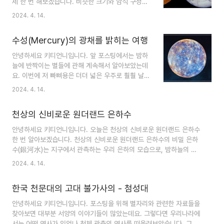
제 한 번 해보겠습니다. 비슷한 크기와 암석 구성으
학 지구의 타원형 공전 궤도는 태양 주위를 공전하
로 지구의 자매 행성이라고도 불리는 금성은, 수세
2024. 4. 14.
며 약 365.25일에 한 번씩 공전을 완료합니다. 이
기 동안 천문학자들의 호기심을 자극하는 매혹적인
궤도는 우리가 알고 있는 생명체의 필수 요소인 액
천체입니다. 천문 탐험의 여정을 시작하면서 이 수
체 상태의 물이 존재하기에 최적의 조건인 '골디락
수성(Mercury)의 광채를 밝히는 여행
수께끼 같은 행성의 복잡한 세계를 파헤쳐 보겠습니
스 영역'이라는 거주 ..
다. part 1. 금성 탐구생활 1. 궤도의 축과 자전 금성
안녕하세요 키티언니입니다. 앞 포스팅에서는 밤하
은 평균 약 6,700만 마일의 거리에서 태양을 공전
늘에 반짝이는 별들에 관해 계속해서 알아보았는데
하며 지구보다 가까운 곳에 위치해 있습니다. 금성
요. 이번에 저 빠삐용은 더더 넓은 우주로 훨훨 날아
의 자전은 매우 특이한데, 자전축을 중심으로 매우
가 우리 지구를 포함한 광활한 태양계에 대해 알아
2024. 4. 14.
느리게 자전하여 한 번 자전을 완료하는 데 약 243
보고 태양을 중심으로 공전하는 첫 번째 행성인 수
일이 걸리며, 금성의 하루는 지구의 1년인 225일보
성(mercury) 소개하겠습니다. 수성 - 태양계 가장
다 더 길어지는 특징이 있습니다. 또한 금성은 대부
천상의 신비로운 원더랜드 은하수
안쪽 행성의 비밀 탐구 태양계에서 가장 작고 가장
분의 행..
안쪽에 있는 행성인 수성은 천문학자와 별을 관측하
안녕하세요 키티언니입니다. 오늘은 천상의 신비로운 원더랜드 은하수
는 사람들 모두를 사로잡는 천체의 경이로움입니다.
한 번 알아보겠습니다. 천상의 신비로운 원더랜드 은하수의 비밀 은하
천체로서 수성은 천문학 전문가들에게 매혹적인 연
수(銀河水)는 지구에서 관측하는 우리 은하의 모습으로, 밤하늘의 천
구 대상이 되는 독특한 특징과 도전 과제를 안고 있
구에 투영된 우리 은하의 단면이 마치 은빛 강처럼 보이는 데서 유래한
2024. 4. 14.
습니다. 1. 태양과의 접근성 수성은 평균 약 3,600
명칭입니다. 은하수의 별은 대부분 우리 은하 내부의 별로, 우리 은하
만 마일의 거리에서 태양을 공전하고 있어 태양에서
밖에 있는 별은 관측하기 어렵습니다. 그럼에도 불구하고, 은하수는 수
가장 가까운 행성입니다. 이러한 근접성 때문에 낮
한국 천문대의 고대 불가사의 - 첨성대
세기 동안 인간에게 신비로운 경외감을 불러일으키는 우주 구조 중 하
기온이 화씨 ..
나입니다. 1. 은하수의 구조 은하수는 별, 가스, 먼지로 구성된 중앙 막
안녕하세요 키티언니입니다. 포스팅을 위해 별자리와 관련한 자료들을
대 모양의 구조가 특징인 나선형 나선 은하입니다. 이 막대에서 바깥쪽
찾아보면 대부분 서양의 이야기들이 많았는데요. 그렇다면 우리나라에
으로 방사되는 나선형 팔은 수많은 별, 성단, 성운을 포함하고 있습니
서는 어떤 역사가 있었나 천체 관측의 역사를 떠올려보았습니다. 그때