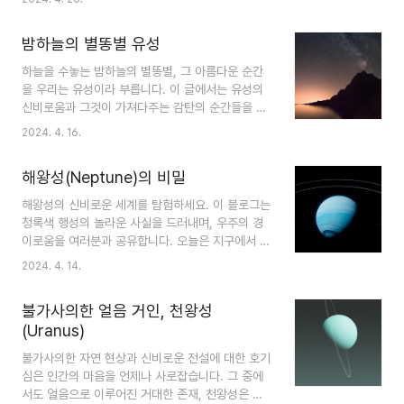
어준 트라피스트-12. 트라피스트-1의 발견3. 트라피스트-1 행성계의
특징4. 트라피스트-1의 중요성5. 마무리 1. 인류에게 새로운 가능성을
밤하늘의 별똥별 유성
열어준 트라피스트-1 우주는 언제나 인류의 상상력을 자극하는 무한한
공간입니다. 그중에서도 트라피스트-1은 우리에게 새로운 꿈과 가능성
하늘을 수놓는 밤하늘의 별똥별, 그 아름다운 순간
을 제시하는 외계 행성계로, 최근 몇 년 사이 가장 흥미롭게 다뤄진 천
을 우리는 유성이라 부릅니다. 이 글에서는 유성의
체 중 하나입니다. 이 글에서는 트라피스트-1이 왜 중요한지, 그리고 우
신비로움과 그것이 가져다주는 감탄의 순간들을 탐
리가 이 행성..
구해보려 합니다. 별똥별의 비밀스러운 세계로 여러
2024. 4. 16.
분을 초대합니다. 1. 별똥별(Shooting Star): 우
주의 아름다운 신비 우리는 별똥별(Shooting
해왕성(Neptune)의 비밀
Star)을 보고 소원을 빌거나 특별한 순간을 기억합
니다. 그러나 이 아름다운 현상에 대해 얼마나 많은
해왕성의 신비로운 세계를 탐험하세요. 이 블로그는
것을 알고 있을까요? 별똥별은 우주에서 발생하는
청록색 행성의 놀라운 사실을 드러내며, 우주의 경
흥미로운 현상 중 하나로, 그 신비로움과 아름다움
이로움을 여러분과 공유합니다. 오늘은 지구에서 아
으로 많은 이들을 매혹시킵니다. ① 별똥별이란 무
주 멀고 먼 곳에 있는 태양계 마지막 행성 해왕성
2024. 4. 14.
엇인가요? 별똥별, 또는 과학적 용어로 "메테오르
(Neptune)의 비밀 한 번 알아보겠습니다. 1. 해왕
(Meteor)"는 실제로 별이 아니라, 소행성체가 지구
성 해왕성은 과거 9번째 행성으로 여겨졌던 명왕성
의 대기권에 진입할 때 발생하는 현상..
불가사의한 얼음 거인, 천왕성
이 행성 분류에서 제외된 이후 태양계의 마지막 행
(Uranus)
성으로 인정되고 있는 행성입니다. 특히 해왕(海王)
이라는 명칭은 바다의 왕이라는 한자어로, 포세이돈
불가사의한 자연 현상과 신비로운 전설에 대한 호기
(그리스 신화명) 또는 넵투누스(로마 신화명)를 번역
심은 인간의 마음을 언제나 사로잡습니다. 그 중에
한 것입니다. 태양계에서 가장 먼 곳에 있는 천체의
서도 얼음으로 이루어진 거대한 존재, 천왕성은 수
거인 해왕성은 고대 그리스 신 포세이돈과 얽힌 신