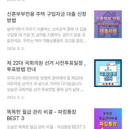
차갑더라고요, 감기도 많이 걸립니다. 아직 봄이인
가 싶다가도 날씨가 순식간에 더워지는 거 아시죠?
신혼부부전용 주택 구입자금 대출 신청
에어컨 점검은 무더운 여름을 잘 보내게 해 줄 필수
방법
선택입니다. 지금부터 회사별로 그 내용 소개해 드
리겠습니다. 삼성전자 에어컨 점검기간 : 2024
살아가면서 우리가 지출하는 소비금액 중에 내 집을
년 3월 4일부터 2024년 4월 30일까지 에어컨 사
구입할 때 가장 큰 금액을 지불하는 경우가 많을 것
전점검 서비스를 시행합니다. 무료혜택 : 기사님 출
같은데요. 우리는 여러 대출상품들의 조건을 꼼꼼히
장비를 포함해 공임비 무료혜택이 제공됩니다. 대
비교해 보고 선택을 합니다. 시중에 너무나 다양한
2024. 5. 3.
표번호 : 1588-3366 (단, 부품교체가 필요한 경
상품들이 존재하지만 오늘은 그중에서도 주택도시
우 비용은 발행할 수 있습니다.) LG전자 ..
기금에서 나온 신혼부부전용 주택구입자금 대출신
제 22대 국회의원 선거 사전투표일정 ,
청방법 알아보겠습니다. 신용부부전용 주택구입자
투표방법 안내
금 주택도시기금에서는 신혼집 구입비용이 고민인
신혼부부에게 신혼부부 전용 주택자금을 대출해 드
우리나라 국민이라면 당연히 참여해야 할 제22대
립니다. 대출내용에 대한 내용은 다음과 같습니
국회의원 선거가 코 앞으로 가까이 다가왔습니다.
다. 신청기간 : 상시모집신청방법 : 전화, 방문지원
오늘은 국회의원 선거 투표방법 중에 선거 날짜 전
형태 : 대출지원지역 : 전국 지원대상 1. 부부
에 미리 투표권을 행사할 수 있는 사전투표 일정과
2024. 5. 3.
합산 연소득 8.5천만 원 이하, 순자산가액 4.69억
투표방법 안내 해 드리겠습니다. 제22대 국회의원
원 이하 무주택 세대주여야 합니다. (세대주의 배
선거 일정투표일 2024.04.10 (수) 법정공휴
우자, 대출 접수..
똑똑한 월급 관리 비결 - 파킹통장
일로 재•보궐선거와 동시 실시합니다.투표시간
BEST 3
06:00 - 18:00투표장소 지정된 내 투표소선거
권 선거일 현재 18세 이상의 국민으로 2006년
오늘은 똑똑한 월급 관리 비결 - 파킹통장 BEST 3