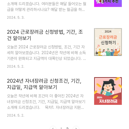
4월 11일에 태어난 사람까지 포함됩니다.준비물
소개해 드리겠습니다. 여러분들은 매달 들어오는 월
주민등록증, 여권, 운전면허증, 공무원증, 전자증명
급을 어떻게 관리하시나요? 매달 받는 월급을 하루
서, 국가기술자격증(산업인력공단), 각급 학교의 학
만 통장에 넣어 두어도 이자를 주는 CMA통장 많이
2024. 5. 3.
생증(사립학교포함)등 관공서 또는 공공기관이 발행
들 들어보셨을 것입니다. 저도 이제껏 그 통장을 사
한 증명서로서 생년원일이 기재되고..
용하고 있었는데요, 이번에 다른 좋은 상품이 없나
2024 근로장려금 신청방법, 기간, 조
알아보다가 이자율이 좋아서 월급을 넣어두기 좋은
건 알아보기
일명 파킹통장이라 일컫는 좋은 상품 3가지 알게 되
어 소개해 드리고자 합니다. 파킹통장이란? 파킹통
오늘은 2024 근로장려금 신청방법, 조건, 기간 자
장은 금액을 언제든 넣다 뺐다 할 수 있는 고금리 입
세히 알아보겠습니다. 2024년은 작년에 비해 소득
출금 통장을 말합니다. 하루만 보관해도 이자를 받
기준이 완화되고 지급액이 대폭인상 되었습니다. 작
을 수 있는 꿀통장입니다. 저는 월급을 받으면 다음
년에 못 받으신 분들이라도 올 해는 내가 해당이 되
2024. 5. 2.
카드값이 나가기 전까지 보관하는 용도로 사용하고
는지 꼭 체크해 보시기 바랍니다. 그럼 지금부터 이
있습니다. 지금 이자율이 높은 파킹통장 3가지 정리
해 가기 쉽게 소개해 드리겠습니다. 목차1. 근로장
해 보았습니..
2024년 자녀장려금 신청조건, 기간,
려금 제도 소개2. 근로장려금 신청조건3. 근로장려
지급일, 지급액 알아보기
금 신청기간/방법4. 근로장려금 심사 및 지급5. 마
무리 1. 근로장려금 제도 소개 열심히 일은 하지만
오늘은 작년에 비해 조건이 더 좋아진 2024년 자
소득이 적어 생활이 어려운 근로자(종교인 포함) 또
녀장려금 신청조건, 기간, 지급일, 지급액 알아보기
는 사업자(전문직 제외) 가구에 대하여 구원 구성과
소개해 드리겠습니다. 목차1. 자녀장려금 지원목
총 급여액 등에 따라 산정된 근로장려금을 지급함으
적2. 자녀장려금 신청조건과 지급액3. 자녀장려금
2024. 5. 2.
로써 근로를 장려하고 실질소득을 지원하는 근로연
신청방법4. 자녀장려금 심사 및 지급5. 마무리 1.
계형 소득지원 제도입니다. 근로장려금은 거주자를
자녀장려금 지원목적 저소득층 가구의 소득 및 부양
포함한 1..