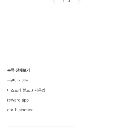
1
2
자녀 수에 따라 자녀 장려금을 세금 환급 형태로 지
급하여 근로 및 출산을 장려하는 소득지원 제도를
말합니다.('15년부터 시행) 2. 자녀장려금 신청조
건과 지급액 ① 소득요건 : 자녀양육을 지원하기 위
해 총소득(부부합산) 7,000만 원 미만이면서 부양
자녀(18세 미만)가 있는 경우 ② 재산요건 : 가구
원( 배우자, 거주자 또는 그 배우자와 동일한 주소
또는 거소에 거주하는 직계존비속, 부양..
분류 전체보기
국민비서이모
티스토리 블로그 사용법
reward app
earth science