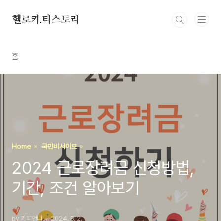
본문 바로가기
헬로키.티스토리
홈
Home
국민비서이모
2024 근로장려금 신청방법,
기간, 조건 알아보기
by 키티언니
2024. 5. 2.