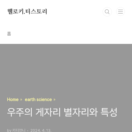
본문 바로가기
헬로키.티스토리
홈
Home
earth science
우주의 게자리 별자리와 특성
by 키티언니
2024. 4. 13.