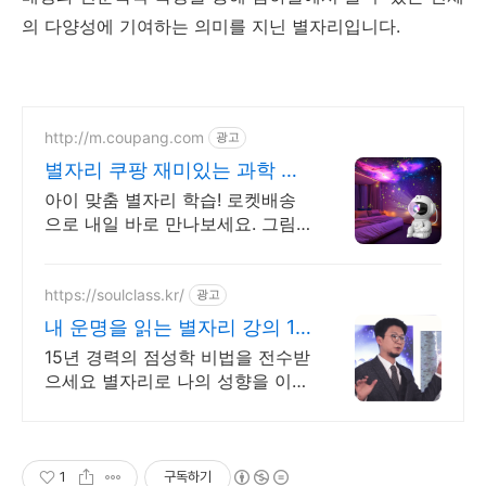
의 다양성에 기여하는 의미를 지닌 별자리입니다.
http://m.coupang.com
광고
별자리 쿠팡 재미있는 과학 공
부
아이 맞춤 별자리 학습! 로켓배송
으로 내일 바로 만나보세요. 그림
많은 쉬운 설명! 5세 아이도 이해
쏙쏙, 우주 흥미 UP.
https://soulclass.kr/
광고
내 운명을 읽는 별자리 강의 12
별자리 입문 강의
15년 경력의 점성학 비법을 전수받
으세요 별자리로 나의 성향을 이해
해보세요.
1
구독하기