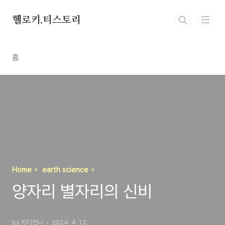
본문 바로가기
헬로키.티스토리
홈
Home
earth science
양자리 별자리의 신비
by 키티언니
2024. 4. 13.