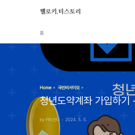
본문 바로가기
헬로키.티스토리
홈
Home
국민비서이모
청년도약계좌 가입하기 -
by 키티언니
2024. 5. 5.